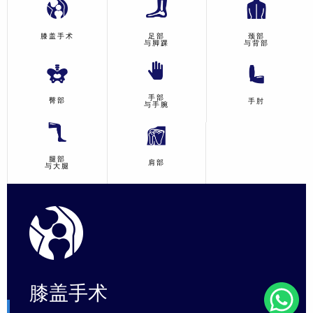
膝盖手术
足部
颈部
与脚踝
与背部
手部
臀部
手肘
与手腕
腿部
肩部
与大腿
膝盖手术