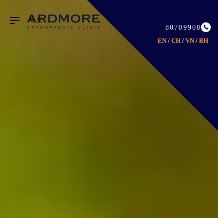
80709908
EN
/
CH
/
VN
/
BH