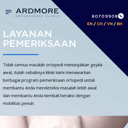
80709908
EN
/
CH
/
VN
/
BH
LAYANAN
PEMERIKSAAN
Tidak semua masalah ortopedi menunjukkan gejala
awal, itulah sebabnya klinik kami menawarkan
berbagai program pemeriksaan ortopedi untuk
membantu Anda mendeteksi masalah lebih awal
dan membantu Anda kembali beraksi dengan
mobilitas penuh.