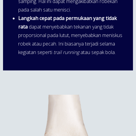
samping. Hal ini dapat mengakibatkan robekan
pada salah satu menisci.
Langkah cepat pada permukaan yang tidak
rata
dapat menyebabkan tekanan yang tidak
proporsional pada lutut, menyebabkan meniskus
robek atau pecah. Ini biasanya terjadi selama
kegiatan seperti
trail running
atau sepak bola.