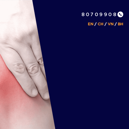
80709908
EN
/
CH
/
VN
/
BH