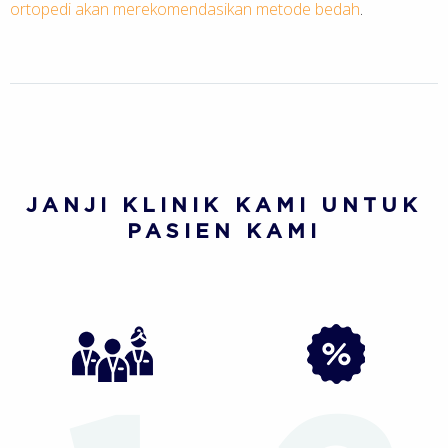
ortopedi akan merekomendasikan metode bedah
.
JANJI KLINIK KAMI UNTUK
PASIEN KAMI