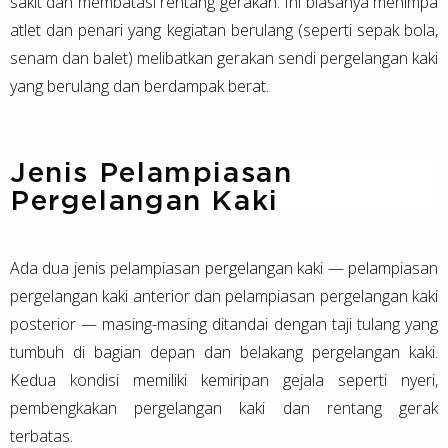
sakit dan membatasi rentang gerakan. Ini biasanya menimpa
atlet dan penari yang kegiatan berulang (seperti sepak bola,
senam dan balet) melibatkan gerakan sendi pergelangan kaki
yang berulang dan berdampak berat.
Jenis Pelampiasan
Pergelangan Kaki
Ada dua jenis pelampiasan pergelangan kaki — pelampiasan
pergelangan kaki anterior dan pelampiasan pergelangan kaki
posterior — masing-masing ditandai dengan taji tulang yang
tumbuh di bagian depan dan belakang pergelangan kaki.
Kedua kondisi memiliki kemiripan gejala seperti nyeri,
pembengkakan pergelangan kaki dan rentang gerak
terbatas.