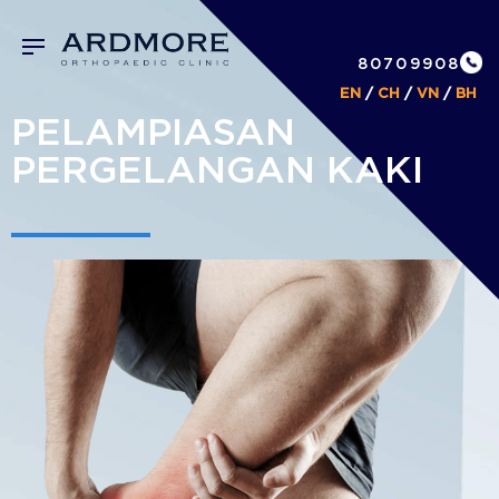
80709908
EN
/
CH
/
VN
/
BH
PELAMPIASAN
PERGELANGAN KAKI