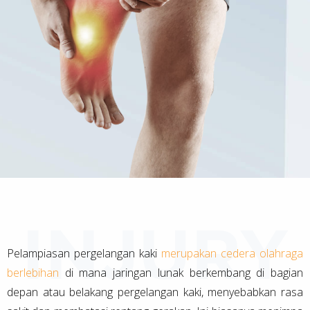
Pelampiasan pergelangan kaki
merupakan cedera olahraga
berlebihan
di mana jaringan lunak berkembang di bagian
depan atau belakang pergelangan kaki, menyebabkan rasa