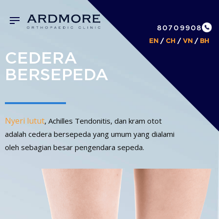
80709908
EN
/
CH
/
VN
/
BH
CEDERA
BERSEPEDA
Nyeri lutut
, Achilles Tendonitis, dan kram otot
adalah cedera bersepeda yang umum yang dialami
oleh sebagian besar pengendara sepeda.